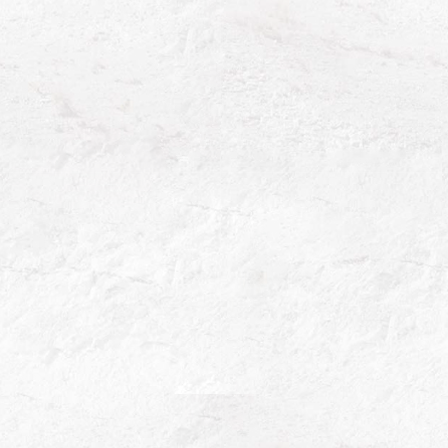
SAS Domaine du Cosson
13 route de Damery - 51500 Sermiers
Tél. +33 3 26 97 64 97
contact@champagne-lacuisse.fr
NOUS CONTACTER