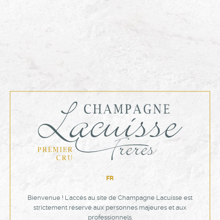
Foie gras poêlé et pomme caramélisée, réduction de
ratafia
Besoin de plus d'informations ?
N'hésitez pas à solliciter notre équipe
NOUS CONTACTER
Tenté par l'expérience ?
FR
Trouvez le dépôt le plus proche de vous
Bienvenue ! L'accès au site de Champagne Lacuisse est
strictement réservé aux personnes majeures et aux
professionnels.