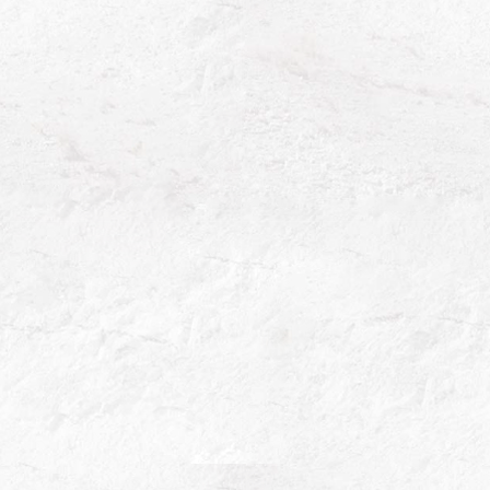
Champagne Brut Nature
Toute la finesse du chardonnay, et la force du pinot
noir s’expriment.
Véritable Champagne gastronomique, il vous séduira
sur des plats charnus et nuancés.
DÉGUSTATION
Champagne d’exception par sa richesse gustative et
aromatique, autant que par sa précision minérale.
ACCORDS