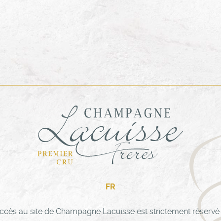
FR
accès au site de Champagne Lacuisse est strictement réserv
Tent
mations ?