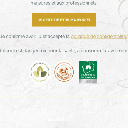
majeures et aux professionnels.
otre équipe
Trouvez le 
JE CERTIFIE ÊTRE MAJEUR(E)
Je confirme avoir lu et accepté la
politique de confidentialité
.
d'alcool est dangereux pour la santé, à consommer avec mod
NOTRE SAVOIR-FAIRE